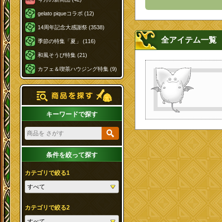
gelato piqueコラボ (12)
14周年記念大感謝祭 (3538)
全アイテム一覧
季節の特集「夏」 (116)
和風そうび特集 (21)
カフェ＆喫茶ハウジング特集 (9)
キーワードで探す
条件を絞って探す
カテゴリで絞る1
カテゴリで絞る2