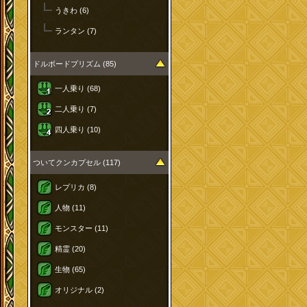
うきわ (6)
ランタン (7)
ドルボードプリズム (85)
一人乗り (68)
二人乗り (7)
四人乗り (10)
ついてクンカプセル (117)
レプリカ (8)
人物 (11)
モンスター (11)
精霊 (20)
生物 (65)
オリジナル (2)