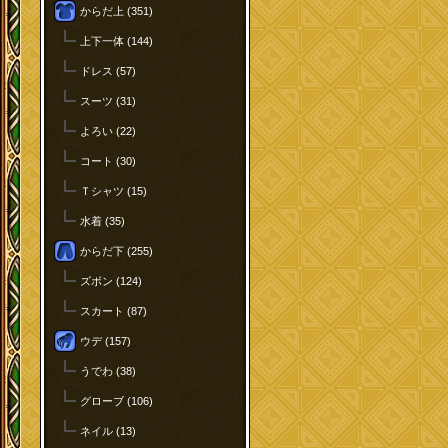
からだ上 (351)
上下一体 (144)
ドレス (57)
スーツ (31)
よろい (22)
コート (30)
Ｔシャツ (15)
水着 (35)
からだ下 (255)
ズボン (124)
スカート (87)
ウデ (157)
うでわ (38)
グローブ (106)
ネイル (13)