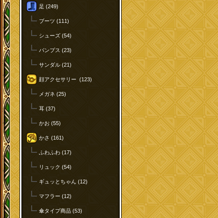
足 (249)
ブーツ (111)
シューズ (54)
パンプス (23)
サンダル (21)
顔アクセサリー (123)
メガネ (25)
耳 (37)
かお (55)
かさ (161)
ふわふわ (17)
リュック (54)
ギュッとちゃん (12)
マフラー (12)
傘タイプ商品 (53)