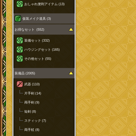
おしゃれ便利アイテム (13)
仮装メイク道具 (3)
お得なセット (552)
装備セット (332)
ハウジングセット (165)
その他セット (55)
装備品 (2005)
武器 (110)
片手剣 (14)
両手剣 (9)
短剣 (8)
スティック (7)
両手杖 (8)