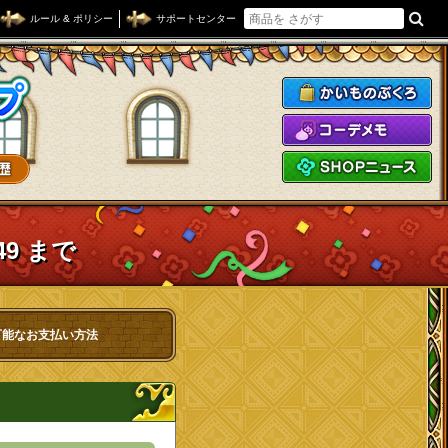
ルール & ポリシー
サポートセンター
ドラゴンクエストXショップ
か
コ
S
49 まで
可能なお支払い方法