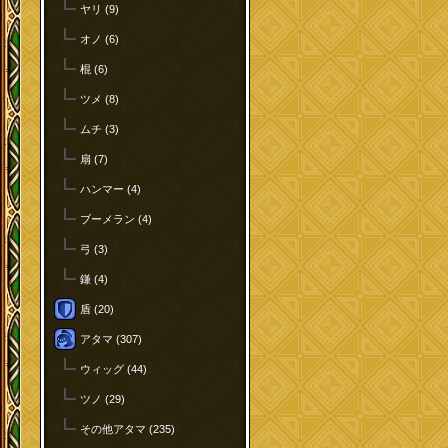
ヤリ (9)
オノ (6)
棍 (6)
ツメ (8)
ムチ (3)
扇 (7)
ハンマー (4)
ブーメラン (4)
弓 (3)
鎌 (4)
盾 (20)
アタマ (307)
ウィッグ (44)
ツノ (29)
その他アタマ (235)