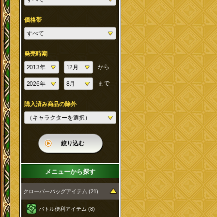
価格帯
発売時期
から
まで
購入済み商品の除外
絞り込む
メニューから探す
クローバーバッグアイテム (21)
バトル便利アイテム (8)