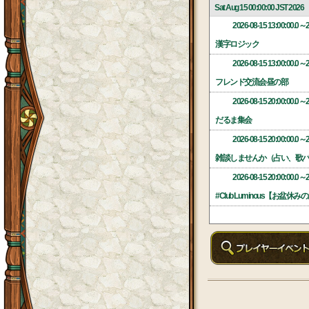
Sat Aug 15 00:00:00 JST 2026
2026-08-15 13:00:00.0～2
漢字ロジック
2026-08-15 13:00:00.0～2
フレンド交流会昼の部
2026-08-15 20:00:00.0～2
だるま集会
2026-08-15 20:00:00.0～2
雑談しませんか（占い、歌
2026-08-15 20:00:00.0～2
#Club Luminous【お盆休