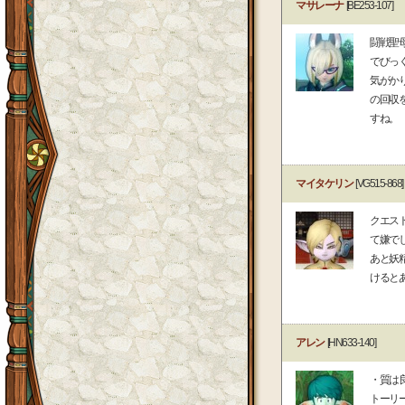
マサレーナ
[BE253-107]
闘戦聖
でびっ
気がか
の回収
すね。
マイタケリン
[VG515-868]
クエス
て嫌で
あと妖
けると
アレン
[HN633-140]
・質は
トーリ