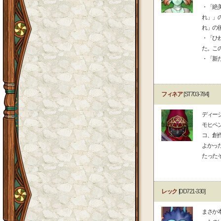
・「絶
れ」」
れ」の
・「ひ
た。こ
・「新
フィネア
[ST703-784]
ディー
モヒペ
コ、創
よかっ
たった
レック
[DD721-330]
まさか