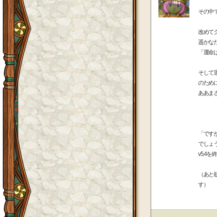
その中
改めて
遥かな
「運命
そして
のため
ああま
「です
でしょ
v5.
（あと
す）