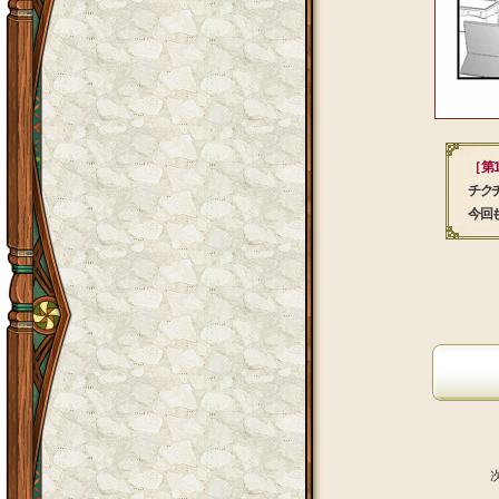
［ 第
チク
今回