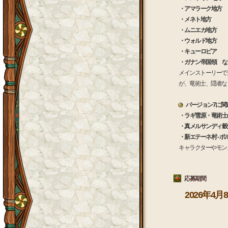
・アマラーク地方
・メネト地方
・ムニエカ地方
・ウォルド地方
・キューロピア
・ガナン帝国領 な
メインストーリーで
が、竜術士、隠者な
バージョン7に関
・ラギ雪原・竜術士
・真メルサンディ穀倉
・新エテーネ村 - ポ
キャラクターやモン
応募期間
2026年4