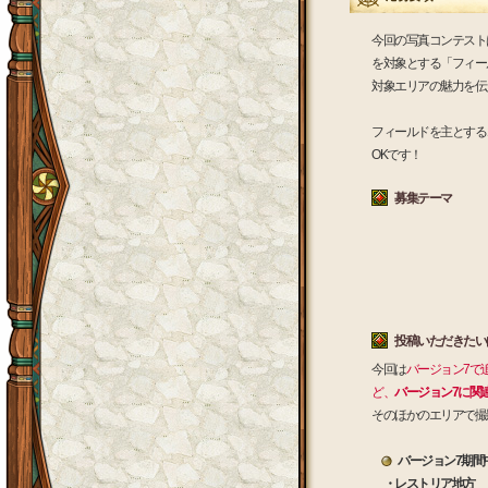
今回の写真コンテスト
を対象とする「フィー
対象エリアの魅力を伝
フィールドを主とする
OKです！
募集テーマ
投稿いただきたい
今回は
バージョン7で
ど、
バージョン7に関
そのほかのエリアで撮
バージョン7期間
・レストリア地方