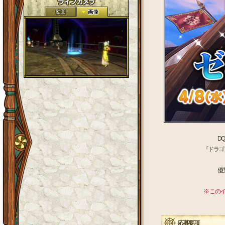
D
『ドラゴ
優
※ この
応募要項