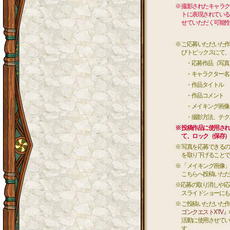
※ 撮影されたキャラ
トに表現されている
せていただく可能性
※ ご応募いただいた
びトピックスにて、
・応募作品（写真
・キャラクター名
・作品タイトル
・作品コメント
・メイキング画像（
・撮影方法、テクニ
※ 投稿作品に使用さ
て、ロック（保存）
※ 写真を応募できる
を取り下げることで
※ 「メイキング画像
こちらへ投稿いただ
※応募の取り消しや応
スライドショーにも
※ ご投稿いただいた
ゴンクエストXTV』
活動に使用させてい
す。