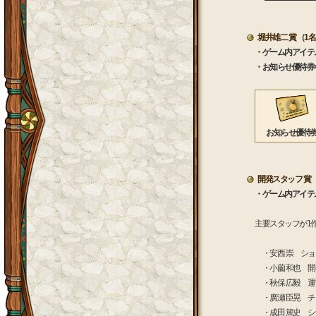
堀井雄二 賞 （1
・ゲーム内アイテ
・お知らせ優待券×
お知らせ優待
開発スタッフ 賞 
・ゲーム内アイテ
主要スタッフが1
・安西 崇 ショ
・小薗 和也 開
・秋保 広毅 運
・廣瀬 臣晃 チ
・成田 篤史 シ