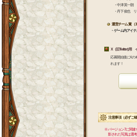
・中津 英一朗 
・丹下 俊也 リ
運営チーム 賞 （
・ゲーム内アイテ
X（旧Twitter
応募開始後にXの
れます！
注意事項（必ずご
※ バージョン7に関
影された写真は選考