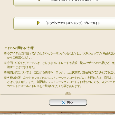
「ドラゴンクエストX ショップ」 プレイガイド
アイテムに関するご注意
※ 各アイテムの詳細（できのよさやカラーリング可否など）は、DQXショップの｢商品の詳
からご確認ください。
※ 今回ご紹介したアイテムは、とりひきでのトレードや譲渡、旅人バザーへの出品など、
渡すことはできません。
※ 装備販売については、該当する装備を「ロック」した状態で、郵便局の てがみ にてお送
※ 各種体験版、ネットカフェでのレジストレーションコードのみのご利用の方は、商品を
とはできません。また、製品版レジストレーションコードをお持ちの方でも、スクウェア
カウントにメールアドレスをご登録いただく必要があります。