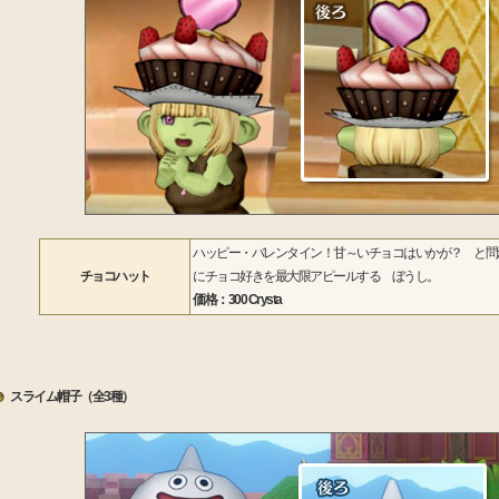
ハッピー・バレンタイン！甘～いチョコはいかが？ と問
チョコハット
にチョコ好きを最大限アピールする ぼうし。
価格：300 Crysta
スライム帽子（全3種）