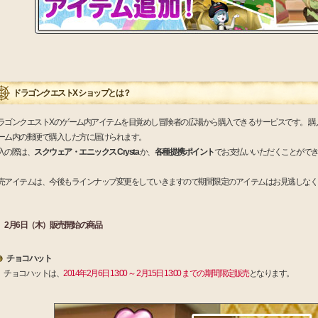
ドラゴンクエストX ショップとは？
ラゴンクエストXのゲーム内アイテムを目覚めし冒険者の広場から購入できるサービスです。.購
ーム内の郵便で購入した方に届けられます。
入の際は、
スクウェア・エニックス Crysta
か、
各種提携ポイント
でお支払いいただくことがで
売アイテムは、今後もラインナップ変更をしていきますので期間限定のアイテムはお見逃しなく
2月6日（木）販売開始の商品
チョコハット
チョコハットは、
2014年2月6日 13:00 ～ 2月15日 13:00 までの期間限定販売
となります。