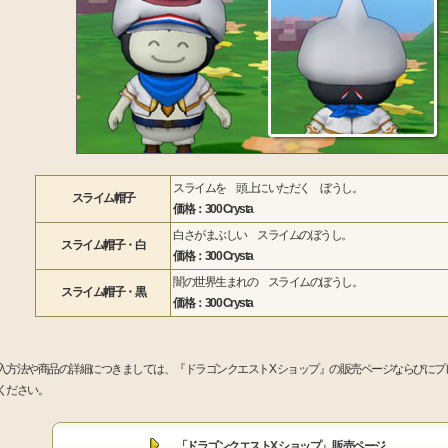
スライムを 頭上にいただく ぼうし。
スライム帽子
価格：300 Crysta
白さがまぶしい スライムのぼうし。
スライム帽子・白
価格：300 Crysta
闇の世界生まれの スライムのぼうし。
スライム帽子・黒
価格：300 Crysta
入方法や商品の詳細につきましては、『ドラゴンクエストX ショップ』の販売ページならびにプ
ください。
「ドラゴンクエストX ショップ」 販売ページ