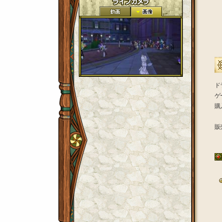
ド
ゲ
購
販