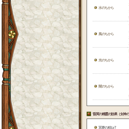
水のちから
風のちから
光のちから
闇のちから
昏冥の精霊の効果（女神の
冥夢の精 Lv 7