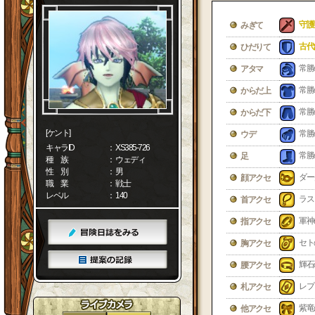
守護
みぎて
古代
ひだりて
常勝
アタマ
常勝
からだ上
常勝
からだ下
[ケント]
常勝
ウデ
キャラID
： XS385-726
常勝
足
種 族
： ウェディ
性 別
： 男
ダー
顔アクセ
職 業
： 戦士
レベル
： 140
ラス
首アクセ
軍神
指アクセ
セト
胸アクセ
輝石
腰アクセ
レプ
札アクセ
紫竜
他アクセ