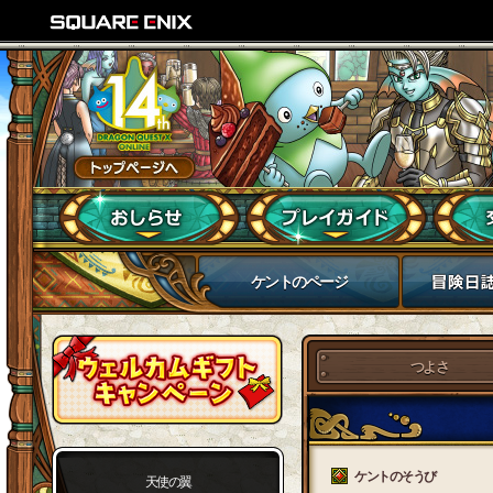
ケントのページ
つよさ
ケントのそうび
天使の翼