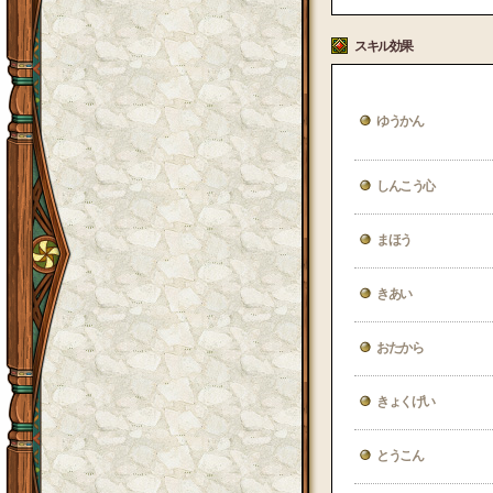
スキル効果
ゆうかん
しんこう心
まほう
きあい
おたから
きょくげい
とうこん