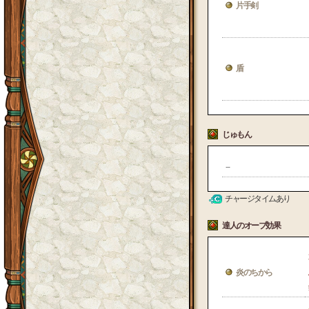
片手剣
盾
じゅもん
--
チャージタイムあり
達人のオーブ効果
炎のちから