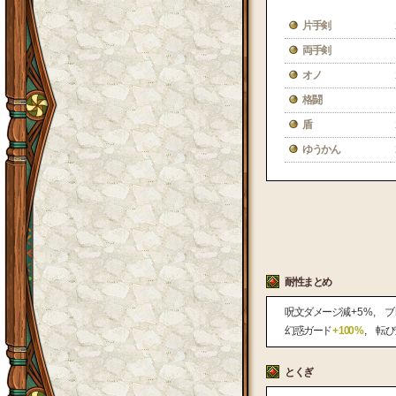
片手剣
両手剣
オノ
格闘
盾
ゆうかん
耐性まとめ
呪文ダメージ減
+ 5 %
ブ
幻惑ガード
+ 100 %
転び
とくぎ