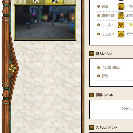
ハル
紋章
邪教
職業の証
ギル
こころ１
ガナ
こころ２
職人レベル
さいほう職人
評判
職業 / レベル
戦士 / レ
スキルポイント