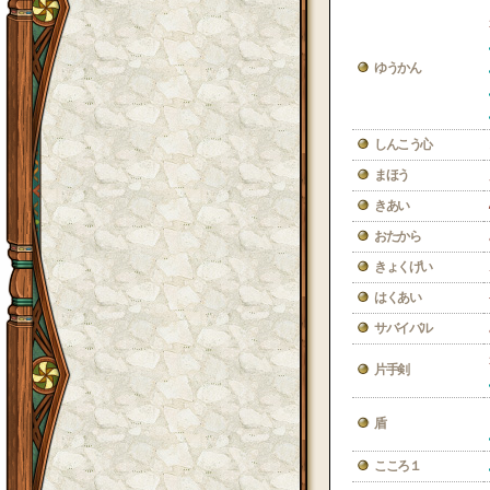
ゆうかん
しんこう心
まほう
きあい
おたから
きょくげい
はくあい
サバイバル
片手剣
盾
こころ１