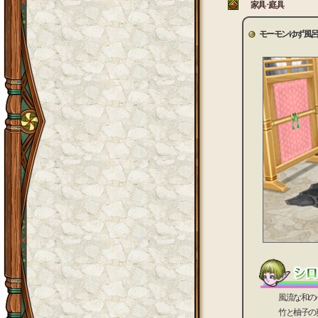
家具･庭具
モーモンゆず風
風流な和の心を
竹と柚子の爽や