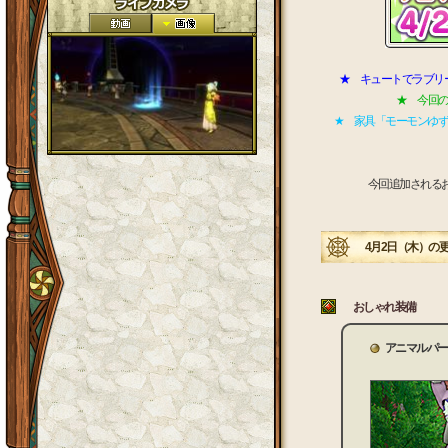
★ キュートでラブリー
★ 今回の
★ 家具「モーモンゆず
今回追加されるおし
4月2日（木）の
おしゃれ装備
アニマルパー