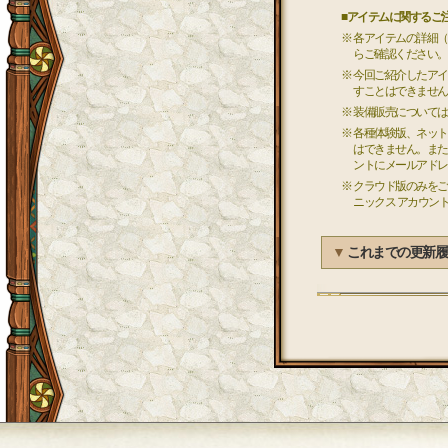
■アイテムに関するご
※ 各アイテムの詳細
らご確認ください。
※ 今回ご紹介したア
すことはできません
※ 装備販売について
※ 各種体験版、ネッ
はできません。また
ントにメールアドレ
※ クラウド版のみを
ニックス アカウン
▼
これまでの更新履