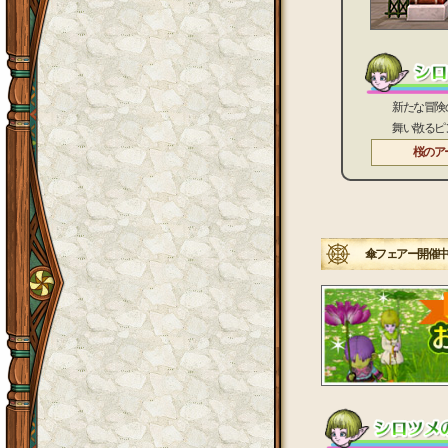
新たな冒険の門
舞い散るピンク
桜のア
傘フェアー開催中