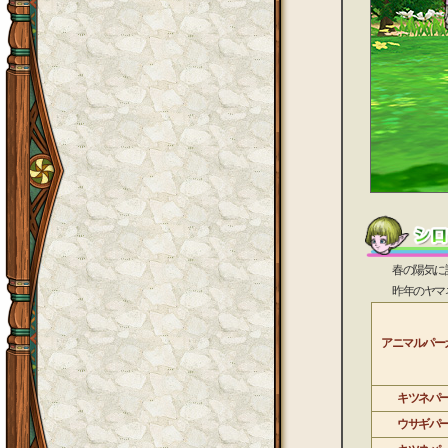
春の陽気に誘わ
昨年のヤマネコ
アニマルパー
キツネパ
ウサギパ