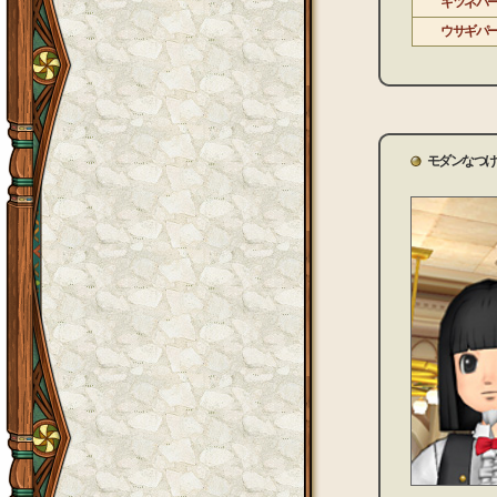
キツネパ
ウサギパ
モダンなつ