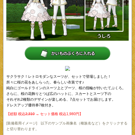
サクラサク！レトロモダンなスーツが、セットで登場しました！
所々に桜の花をあしらった、春らしい衣装です♪
純白にゴールドラインのスーツ上とブーツ、桜の指輪が付いたてぶくろ。
さらに、桜の花飾りとつば広のハットに、スカートとスーツ下の
それぞれ2種類のデザインが楽しめる、7点セットでお届けします。
ドレスアップ優待券7枚付き。
【総額 税込
2,310
→ セット価格 税込1,980円】
[装備着用イメージ] 以下のサンプル画像名（種族名など）をクリックする
と切り替わります。