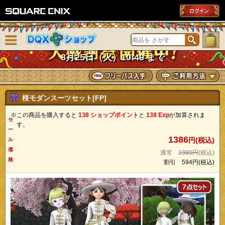
SQUARE ENIX
メニューを閉じる
DQXショップ
8月25日（火）10:49 まで
桜モダンスーツセット[FP]
※この商品を購入すると
138 ショップポイント
と
138 Exp
が加算されま
セ
す。
ー
1386
円(税込)
ル
価
通常
1980円
(税込)
格
割引
594円
(税込)