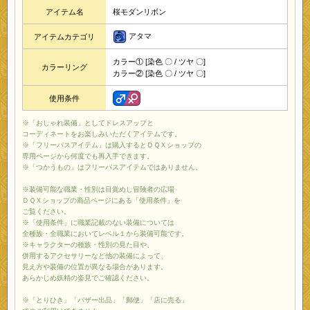
アイテム名
桜モダンリボン
アタマ
アイテムカテゴリ
カラー① [染色 〇 / ツヤ 〇]
カラーリング
カラー② [染色 〇 / ツヤ 〇]
使用条件
※「おしゃれ装備」としてドレスアップと
コーディネートをお楽しみいただくアイテムです。
※「フリーパスアイテム」は購入するとＤＱＸショップの
専用ページから何度でも再入手できます。
※「つかうもの」はフリーパスアイテムではありません。
※装備可能な職業・性別は目覚めし冒険者の広場
ＤＱＸショップの商品ページにある「使用条件」を
ご覧ください。
※「使用条件」に職業記載のない装備については
全種族・全職業においてレベル１から装備可能です。
※キャラクターの種族・性別の見た目や、
併用するアクセサリーなど他の装備によって、
見え方や装備の位置が異なる場合があります。
あらかじめ妖精の姿見でご確認ください。
※「とりひき」「バザー出品」「郵便」「店に売る」