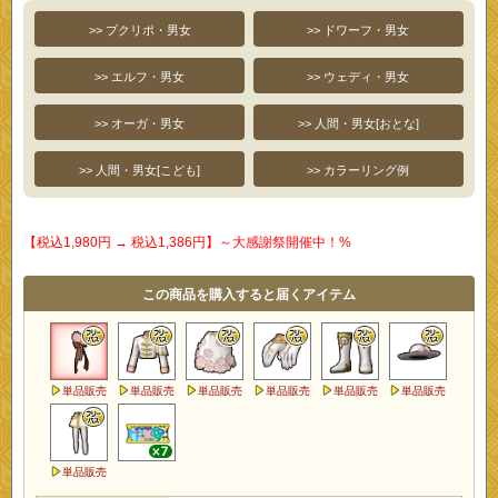
>> プクリポ・男女
>> ドワーフ・男女
>> エルフ・男女
>> ウェディ・男女
>> オーガ・男女
>> 人間・男女[おとな]
>> 人間・男女[こども]
>> カラーリング例
【税込1,980円 → 税込1,386円】～大感謝祭開催中！%
この商品を購入すると届くアイテム
単品販売
単品販売
単品販売
単品販売
単品販売
単品販売
単品販売