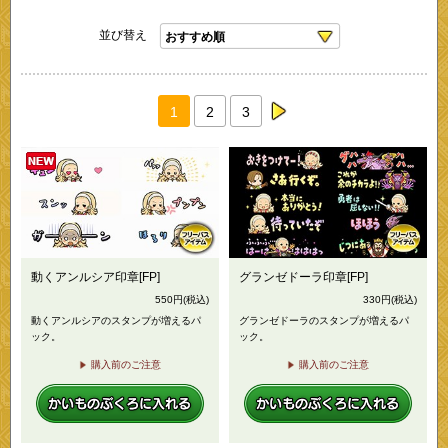
並び替え
1
2
3
next
動くアンルシア印章[FP]
グランゼドーラ印章[FP]
550
円
(税込)
330
円
(税込)
動くアンルシアのスタンプが増えるパ
グランゼドーラのスタンプが増えるパ
ック。
ック。
購入前のご注意
購入前のご注意