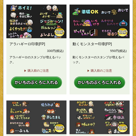
アラハギーロ印章[FP]
動くモンスター印章[FP]
330
円
(税込)
550
円
(税込)
アラハギーロのスタンプが増えるパッ
動くモンスターのスタンプが増えるパ
ク。
ック。
購入前のご注意
購入前のご注意