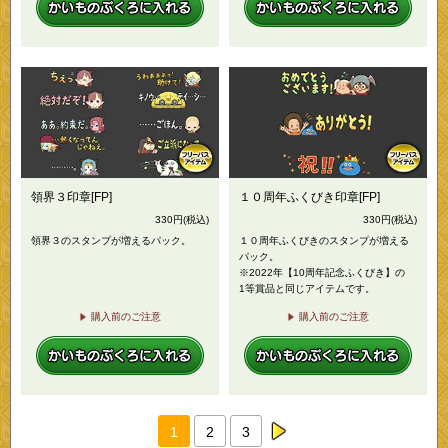
領界３印章[FP]
１０周年ふくびき印章[FP]
330
円
(税込)
330
円
(税込)
領界３のスタンプが増えるパック。
１０周年ふくびきのスタンプが増える
パック。
※2022年【10周年記念ふくびき】の
1等賞品と同じアイテムです。
購入前のご注意
購入前のご注意
1
2
3
next