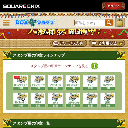
SQUARE ENIX
メニューを閉じる
DQXショップ
8月25日（火）10:49 まで
スタンプ用の印章ラインナップ
スタンプ用の印章ラインナップを見る
スタンプ用の印章一覧