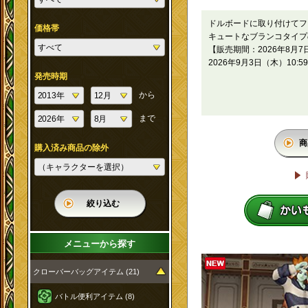
ドルボードに取り付けてフ
価格帯
キュートなブランコタイプ
【販売期間：2026年8月7日
2026年9月3日（木）10:5
発売時期
から
まで
商
購入済み商品の除外
絞り込む
メニューから探す
クローバーバッグアイテム (21)
バトル便利アイテム (8)