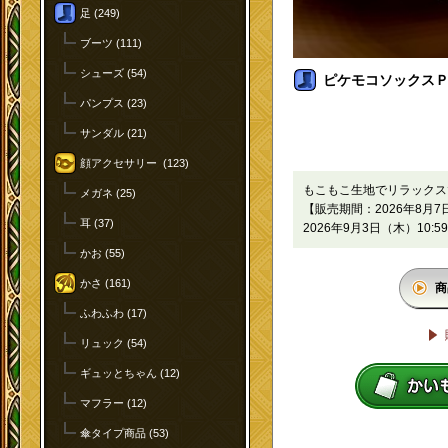
足 (249)
ブーツ (111)
シューズ (54)
ピケモコソックスＰ[
パンプス (23)
サンダル (21)
顔アクセサリー (123)
もこもこ生地でリラックス
メガネ (25)
【販売期間：2026年8月7日
耳 (37)
2026年9月3日（木）10:5
かお (55)
かさ (161)
商
ふわふわ (17)
リュック (54)
ギュッとちゃん (12)
マフラー (12)
傘タイプ商品 (53)