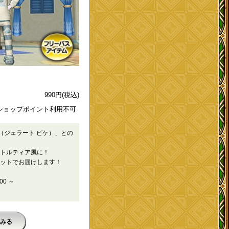
990
円
(税込)
ショップポイント利用不可
ue（ジェラート ピケ）」との
トルティア風に！
ットでお届けします！
00 ～
みる