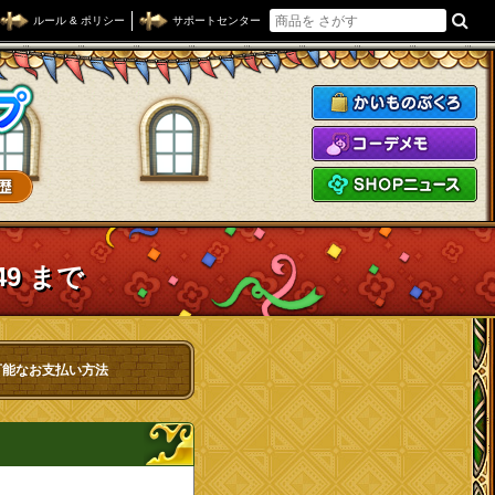
ルール & ポリシー
サポートセンター
ドラゴンクエストXショップ
か
コ
S
49 まで
可能なお支払い方法