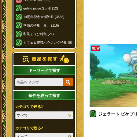
gelato piqueコラボ (12)
14周年記念大感謝祭 (3538)
季節の特集「夏」 (116)
和風そうび特集 (21)
カフェ＆喫茶ハウジング特集 (9)
キーワードで探す
条件を絞って探す
カテゴリで絞る1
ジェラート ピケプリ
カテゴリで絞る2