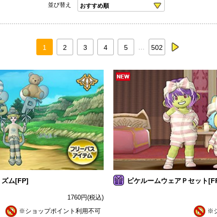
並び替え
…
1
2
3
4
5
502
next
ズム[FP]
ピケルームウェアＰセット[FP
1760
円
(税込)
※ショップポイント利用不可
※