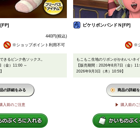
FP]
ピケリボンバンドＮ[FP]
440
円
(税込)
※ショップポイント利用不可
※
できるピンク色ソックス。
もこもこ生地のリボンがかわいいネイ
（金）11:00 ～
【販売期間：2026年8月7日（金）11:
9】
2026年9月3日（木）10:59】
品の詳細をみる
商品の詳細を
購入前のご注意
購入前のご