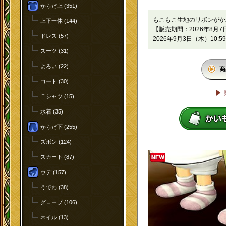
からだ上 (351)
もこもこ生地のリボンがか
上下一体 (144)
【販売期間：2026年8月7日
ドレス (57)
2026年9月3日（木）10:5
スーツ (31)
よろい (22)
商
コート (30)
Ｔシャツ (15)
水着 (35)
からだ下 (255)
ズボン (124)
スカート (87)
ウデ (157)
うでわ (38)
グローブ (106)
ネイル (13)