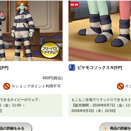
FP]
ピケモコソックスＮ[FP]
660
円
(税込)
※ショップポイント利用不可
※
できるネイビーのウェア。
もこもこ生地でリラックスできるネイ
（金）11:00 ～
【販売期間：2026年8月7日（金）11:
9】
2026年9月3日（木）10:59】
品の詳細をみる
商品の詳細を