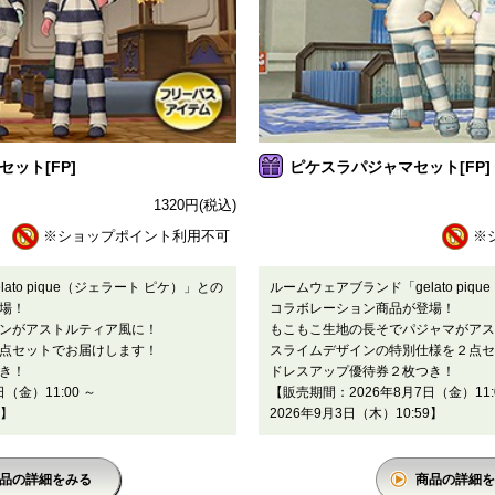
ット[FP]
ピケスラパジャマセット[FP]
1320
円
(税込)
※ショップポイント利用不可
※
to pique（ジェラート ピケ）」との
ルームウェアブランド「gelato piq
場！
コラボレーション商品が登場！
ンがアストルティア風に！
もこもこ生地の長そでパジャマがアス
点セットでお届けします！
スライムデザインの特別仕様を２点セ
き！
ドレスアップ優待券２枚つき！
（金）11:00 ～
【販売期間：2026年8月7日（金）11:
9】
2026年9月3日（木）10:59】
品の詳細をみる
商品の詳細を