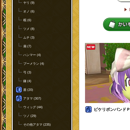
ヤリ (9)
オノ (6)
棍 (6)
ツメ (8)
ムチ (3)
扇 (7)
ハンマー (4)
ブーメラン (4)
弓 (3)
鎌 (4)
盾 (20)
アタマ (307)
ウィッグ (44)
ピケリボンバンドＰ[
ツノ (29)
その他アタマ (235)