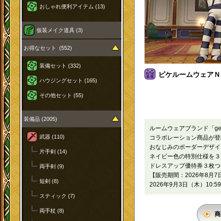
おしゃれ便利アイテム (13)
仮装メイク道具 (3)
お得なセット (552)
装備セット (332)
ピケルームウェアＮセ
ハウジングセット (165)
その他セット (55)
装備品 (2005)
ルームウェアブランド「gela
武器 (110)
コラボレーション商品が登
おなじみのボーダーデザイ
片手剣 (14)
ネイビー色の特別仕様を３
ドレスアップ優待券３枚つ
両手剣 (9)
【販売期間：2026年8月7日
短剣 (8)
2026年9月3日（木）10:5
スティック (7)
両手杖 (8)
商