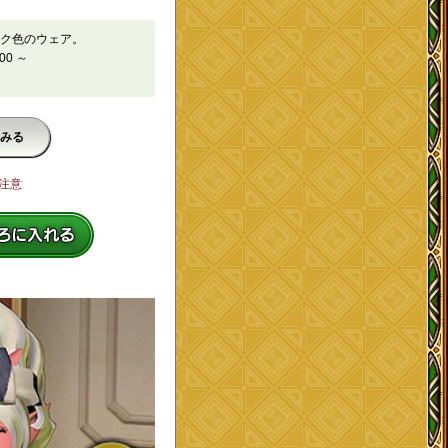
ク色のウェア。
00 ～
みる
注意