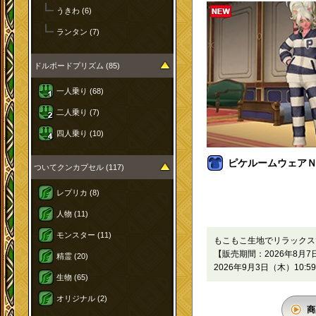
うきわ (6)
ランタン (7)
ドルボードプリズム (85)
一人乗り (68)
二人乗り (7)
四人乗り (10)
ピケルームウェアＮ[
ついてクンカプセル (117)
レプリカ (8)
人物 (11)
モンスター (11)
もこもこ生地でリラックス
【販売期間：2026年8月7日
精霊 (20)
2026年9月3日（木）10:5
生物 (65)
オリジナル (2)
商