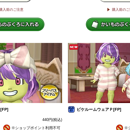
購入前のご注意
購入前のご
FP]
ピケルームウェアＰ[FP]
440
円
(税込)
※ショップポイント利用不可
※