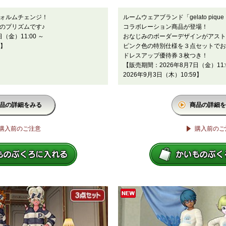
ォルムチェンジ！
ルームウェアブランド「gelato piq
のプリズムです♪
コラボレーション商品が登場！
（金）11:00 ～
おなじみのボーダーデザインがアスト
9】
ピンク色の特別仕様を３点セットでお
ドレスアップ優待券３枚つき！
【販売期間：2026年8月7日（金）11:
2026年9月3日（木）10:59】
品の詳細をみる
商品の詳細を
購入前のご注意
購入前のご