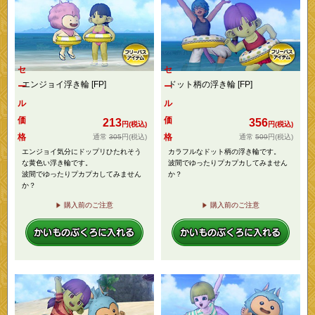
セ
セ
エンジョイ浮き輪 [FP]
ドット柄の浮き輪 [FP]
ー
ー
ル
ル
価
価
213
356
円(税込)
円(税込)
格
格
305
円
(税込)
509
円
(税込)
エンジョイ気分にドップリひたれそう
カラフルなドット柄の浮き輪です。
な黄色い浮き輪です。
波間でゆったりプカプカしてみません
波間でゆったりプカプカしてみません
か？
か？
購入前のご注意
購入前のご注意