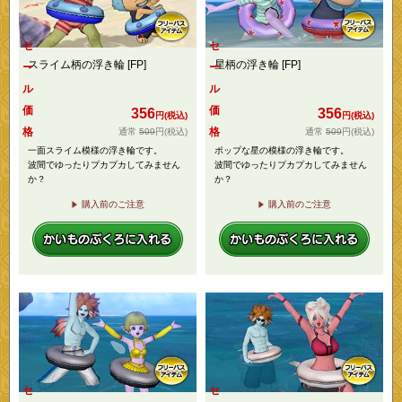
セ
セ
スライム柄の浮き輪 [FP]
星柄の浮き輪 [FP]
ー
ー
ル
ル
価
価
356
356
円(税込)
円(税込)
格
格
509
円
(税込)
509
円
(税込)
一面スライム模様の浮き輪です。
ポップな星の模様の浮き輪です。
波間でゆったりプカプカしてみません
波間でゆったりプカプカしてみません
か？
か？
購入前のご注意
購入前のご注意
セ
セ