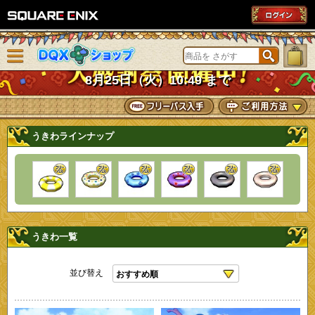
SQUARE ENIX
メニューを閉じる
DQXショップ
8月25日（火）10:49 まで
うきわラインナップ
うきわ一覧
並び替え