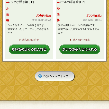
シックな浮き輪 [FP]
パールの浮き輪 [FP]
ー
ー
ル
ル
価
価
356
356
円(税込)
円(税込)
格
格
509
円
(税込)
509
円
(税込)
シックなモノトーンの浮き輪です。
光沢が美しいパールの浮き輪です。
波間でゆったりプカプカしてみません
波間でゆったりプカプカしてみません
か？
か？
購入前のご注意
購入前のご注意
DQXショップトップ