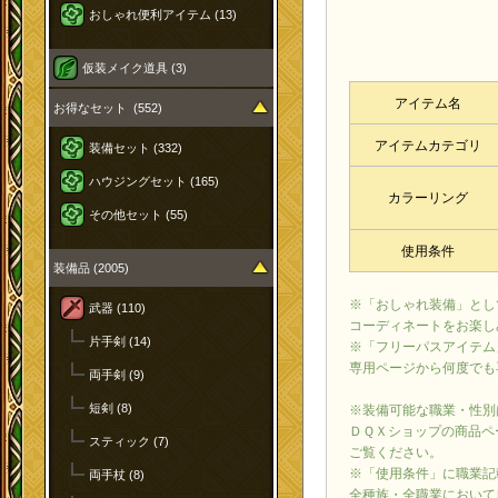
おしゃれ便利アイテム (13)
仮装メイク道具 (3)
アイテム名
お得なセット (552)
アイテムカテゴリ
装備セット (332)
ハウジングセット (165)
カラーリング
その他セット (55)
使用条件
装備品 (2005)
※「おしゃれ装備」とし
武器 (110)
コーディネートをお楽し
片手剣 (14)
※「フリーパスアイテム
専用ページから何度でも
両手剣 (9)
短剣 (8)
※装備可能な職業・性別
ＤＱＸショップの商品ペ
スティック (7)
ご覧ください。
※「使用条件」に職業記
両手杖 (8)
全種族・全職業において