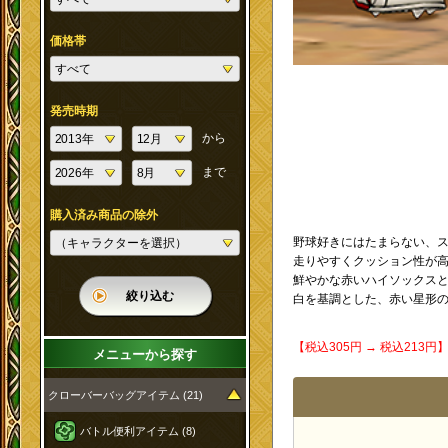
価格帯
発売時期
から
まで
購入済み商品の除外
野球好きにはたまらない、
走りやすくクッション性が
鮮やかな赤いハイソックス
絞り込む
白を基調とした、赤い星形の
【税込305円 → 税込213
メニューから探す
クローバーバッグアイテム (21)
バトル便利アイテム (8)