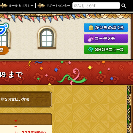
ルール & ポリシー
サポートセンター
ドラゴンクエストXショップ
か
コ
S
49 まで
可能なお支払い方法
セ
ー
213
ル