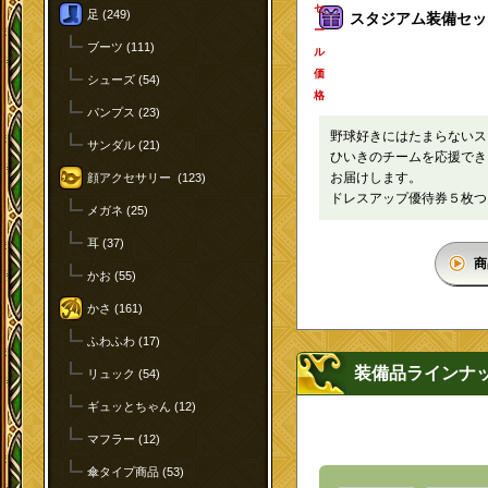
セ
足 (249)
スタジアム装備セット 
ー
ブーツ (111)
ル
価
シューズ (54)
格
パンプス (23)
野球好きにはたまらない
サンダル (21)
ひいきのチームを応援でき
お届けします。
顔アクセサリー (123)
ドレスアップ優待券５枚
メガネ (25)
耳 (37)
商
かお (55)
かさ (161)
ふわふわ (17)
装備品ラインナ
リュック (54)
ギュッとちゃん (12)
マフラー (12)
傘タイプ商品 (53)