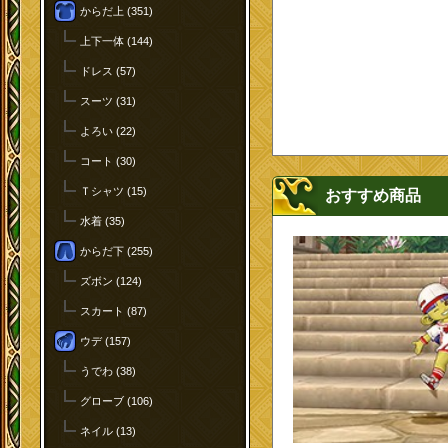
からだ上 (351)
上下一体 (144)
ドレス (57)
スーツ (31)
よろい (22)
コート (30)
Ｔシャツ (15)
おすすめ商品
水着 (35)
からだ下 (255)
ズボン (124)
スカート (87)
ウデ (157)
うでわ (38)
グローブ (106)
ネイル (13)