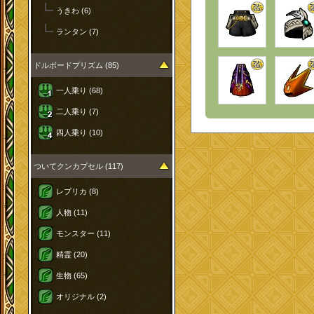
うきわ (6)
ランタン (7)
ドルボードプリズム (85)
一人乗り (68)
二人乗り (7)
四人乗り (10)
ついてクンカプセル (117)
レプリカ (8)
人物 (11)
モンスター (11)
精霊 (20)
生物 (65)
オリジナル (2)