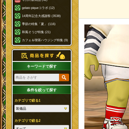
gelato piqueコラボ (12)
14周年記念大感謝祭 (3538)
季節の特集「夏」 (116)
和風そうび特集 (21)
カフェ＆喫茶ハウジング特集 (9)
キーワードで探す
条件を絞って探す
カテゴリで絞る1
カテゴリで絞る2