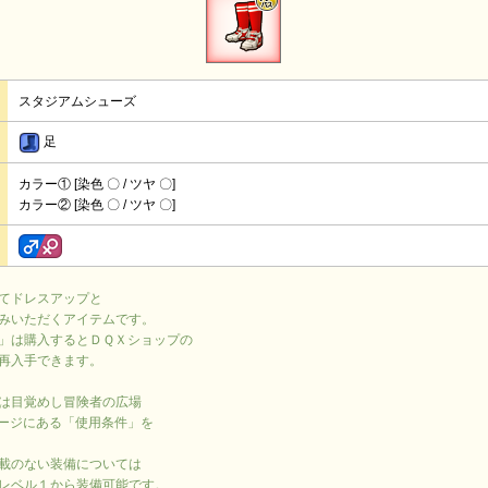
スタジアムシューズ
足
カラー① [染色 〇 / ツヤ 〇]
カラー② [染色 〇 / ツヤ 〇]
てドレスアップと
みいただくアイテムです。
」は購入するとＤＱＸショップの
再入手できます。
は目覚めし冒険者の広場
ージにある「使用条件」を
載のない装備については
レベル１から装備可能です。