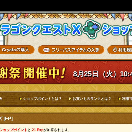
8月25日（火）10:
法
ショップポイントとは？
お買いものランクとは？
利用
[FP]
 ショップポイント
と
21 Exp
が加算されます。