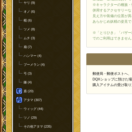
ヤリ (9)
※キャラクターの種族・
併用するアクセサリーな
オノ (6)
見え方や装備の位置が異
棍 (6)
あらかじめ妖精の姿見で
ツメ (8)
※「とりひき」「バザー
でのご利用はできません
ムチ (3)
扇 (7)
ハンマー (4)
ブーメラン (4)
郵便局・郵便ポストへ、
弓 (3)
DQXショップに預けた
鎌 (4)
購入アイテムの受け取り
盾 (20)
アタマ (307)
ウィッグ (44)
ツノ (29)
その他アタマ (235)