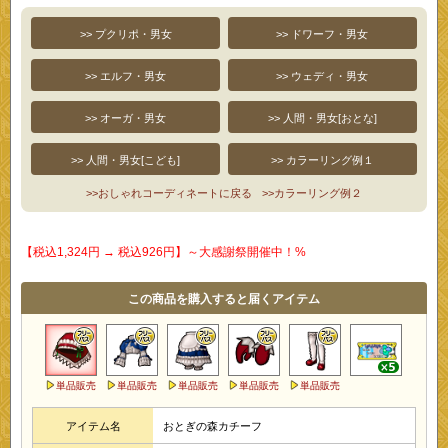
>> プクリポ・男女
>> ドワーフ・男女
>> エルフ・男女
>> ウェディ・男女
>> オーガ・男女
>> 人間・男女[おとな]
>> 人間・男女[こども]
>> カラーリング例１
>>おしゃれコーディネートに戻る
>>カラーリング例２
【税込1,324円 → 税込926円】～大感謝祭開催中！%
この商品を購入すると届くアイテム
単品販売
単品販売
単品販売
単品販売
単品販売
アイテム名
おとぎの森カチーフ