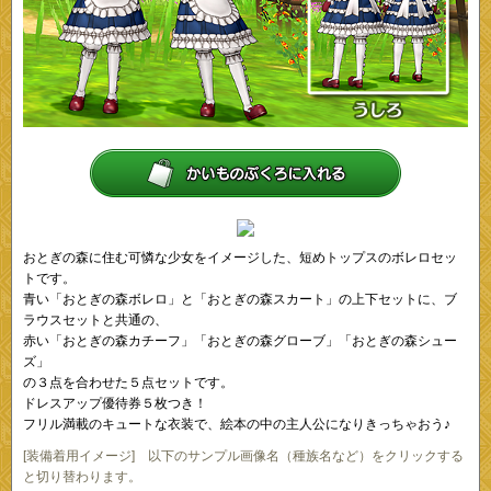
おとぎの森に住む可憐な少女をイメージした、短めトップスのボレロセッ
トです。
青い「おとぎの森ボレロ」と「おとぎの森スカート」の上下セットに、ブ
ラウスセットと共通の、
赤い「おとぎの森カチーフ」「おとぎの森グローブ」「おとぎの森シュー
ズ」
の３点を合わせた５点セットです。
ドレスアップ優待券５枚つき！
フリル満載のキュートな衣装で、絵本の中の主人公になりきっちゃおう♪
[装備着用イメージ] 以下のサンプル画像名（種族名など）をクリックする
と切り替わります。