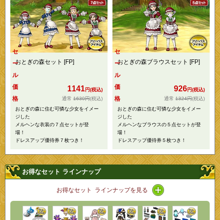
セ
セ
おとぎの森セット [FP]
おとぎの森ブラウスセット [FP]
ー
ー
ル
ル
価
価
1141
926
円(税込)
円(税込)
格
格
1630円
(税込)
1324円
(税込)
おとぎの森に住む可憐な少女をイメー
おとぎの森に住む可憐な少女をイメー
ジした
ジした
メルヘンな衣装の７点セットが登
メルヘンなブラウスの５点セットが登
場！
場！
ドレスアップ優待券７枚つき！
ドレスアップ優待券５枚つき！
お得なセット ラインナップ
アイコン / ライン
お得なセット ラインナップを見る