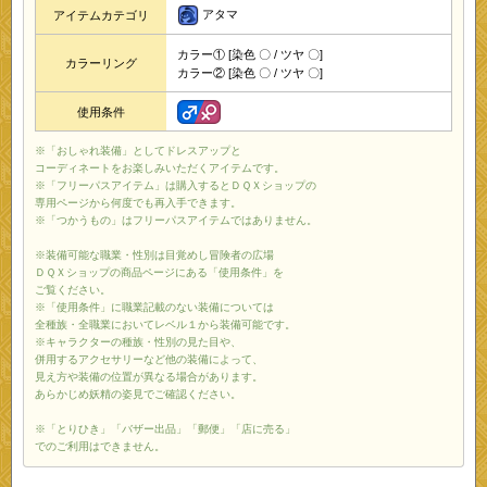
アタマ
アイテムカテゴリ
カラー① [染色 〇 / ツヤ 〇]
カラーリング
カラー② [染色 〇 / ツヤ 〇]
使用条件
※「おしゃれ装備」としてドレスアップと
コーディネートをお楽しみいただくアイテムです。
※「フリーパスアイテム」は購入するとＤＱＸショップの
専用ページから何度でも再入手できます。
※「つかうもの」はフリーパスアイテムではありません。
※装備可能な職業・性別は目覚めし冒険者の広場
ＤＱＸショップの商品ページにある「使用条件」を
ご覧ください。
※「使用条件」に職業記載のない装備については
全種族・全職業においてレベル１から装備可能です。
※キャラクターの種族・性別の見た目や、
併用するアクセサリーなど他の装備によって、
見え方や装備の位置が異なる場合があります。
あらかじめ妖精の姿見でご確認ください。
※「とりひき」「バザー出品」「郵便」「店に売る」
でのご利用はできません。