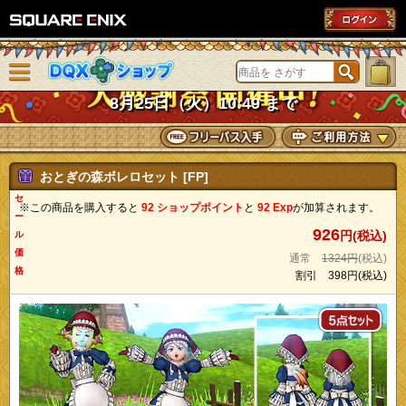
SQUARE ENIX
メニューを閉じる
DQXショップ
8月25日（火）10:49 まで
おとぎの森ボレロセット [FP]
セ
※この商品を購入すると
92 ショップポイント
と
92 Exp
が加算されます。
ー
926
円(税込)
ル
価
通常
1324円
(税込)
格
割引
398円
(税込)