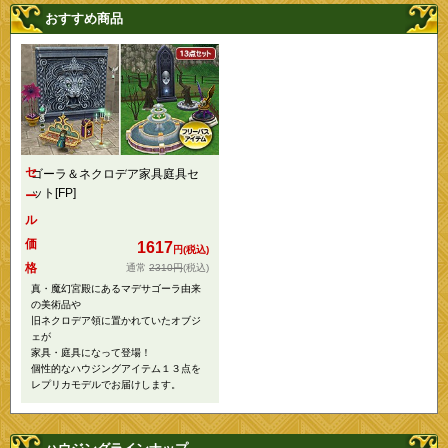
おすすめ商品
セ
ゴーラ＆ネクロデア家具庭具セ
ット[FP]
ー
ル
価
1617
円(税込)
格
2310円
(税込)
真・魔幻宮殿にあるマデサゴーラ由来
の美術品や
旧ネクロデア領に置かれていたオブジ
ェが
家具・庭具になって登場！
個性的なハウジングアイテム１３点を
レプリカモデルでお届けします。