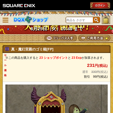
SQUARE ENIX
メニューを閉じる
DQXショップ
8月25日（火）10:49 まで
真・魔幻宮殿のゴミ箱[FP]
セ
※この商品を購入すると
23 ショップポイント
と
23 Exp
が加算されます。
ー
231
円(税込)
ル
価
通常
330円
(税込)
格
割引
99円
(税込)