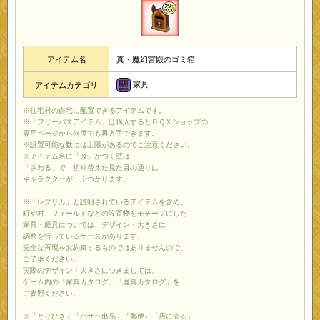
アイテム名
真・魔幻宮殿のゴミ箱
家具
アイテムカテゴリ
※住宅村の自宅に配置できるアイテムです。
※「フリーパスアイテム」は購入するとＤＱＸショップの
専用ページから何度でも再入手できます。
※設置可能な数には上限があるのでご注意ください。
※アイテム名に「改」がつく壁は
「さわる」で 切り替えた見た目の通りに
キャラクターが ぶつかります。
※「レプリカ」と説明されているアイテムを含め、
町や村、フィールドなどの設置物をモチーフにした
家具・庭具については、デザイン・大きさに
調整を行っているケースがあります。
完全な再現をお約束するものではありませんので、
ご了承ください。
実際のデザイン・大きさにつきましては、
ゲーム内の「家具カタログ」「庭具カタログ」を
ご参照ください。
※「とりひき」「バザー出品」「郵便」「店に売る」