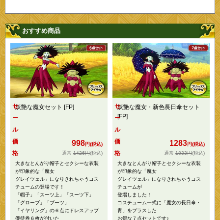
おすすめ商品
セ
セ
妖艶な魔女セット [FP]
妖艶な魔女・新色長日傘セット
[FP]
ー
ー
ル
ル
価
価
998
1283
円(税込)
円(税込)
格
格
1426円
(税込)
1833円
(税込)
大きなとんがり帽子とセクシーな衣装
大きなとんがり帽子とセクシーな衣装
が印象的な「魔女
が印象的な「魔女
グレイツェル」になりきれちゃうコス
グレイツェル」になりきれちゃうコス
チュームの登場です！
チュームが
「帽子」「スーツ上」「スーツ下」
登場しました！
「グローブ」「ブーツ」
コスチューム一式に「魔女の長日傘・
「イヤリング」の６点にドレスアップ
青」をプラスした
優待券６枚が付いた
お得な７点セットです♪