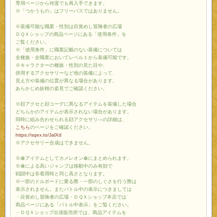
専用ページから何度でも再入手できます。
※「つかうもの」はフリーパスではありません。
※装備可能な職業・性別は目覚めし冒険者の広場
ＤＱＸショップの商品ページにある「使用条件」を
ご覧ください。
※「使用条件」に職業記載のない装備については
全種族・全職業においてレベル１から装備可能です。
※キャラクターの種族・性別の見た目や、
併用するアクセサリーなど他の装備によって、
見え方や装備の位置が異なる場合があります。
あらかじめ妖精の姿見でご確認ください。
※顔アクセと顔コーデに異なるアイテムを装備した場合
どちらかのアイテムが表示されない場合があります。
同時に組み合わせられる顔アクセサリ―の詳細は、
こちら
のページをご確認ください。
https://sqex.to/JalXd
※アクセサリー合成はできません。
※傘アイテムとしてカメレオン傘にまとめられます。
※傘による高いジャンプは移動中のみ有効で
戦闘中は非着用時と同じ高さとなります。
※一部のドルボードに乗る際・一部のしぐさを行う際は
表示されません。またバトル中の表示につきましては
・目覚めし冒険者の広場・ＤＱＸショップ本店では
商品ページにある「バトル中表示」をご覧ください。
・ＤＱＸショップ出張販売所では、商品アイテムを