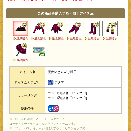
この商品を購入すると届くアイテム
単品販売
単品販売
単品販売
単品販売
単品販売
単品販売
単品販売
アイテム名
魔女のとんがり帽子
アタマ
アイテムカテゴリ
カラー① [染色 〇 / ツヤ 〇]
カラーリング
カラー② [染色 〇 / ツヤ 〇]
使用条件
※「おしゃれ装備」としてドレスアップと
コーディネートをお楽しみいただくアイテムです。
※「フリーパスアイテム」は購入するとＤＱＸショップの