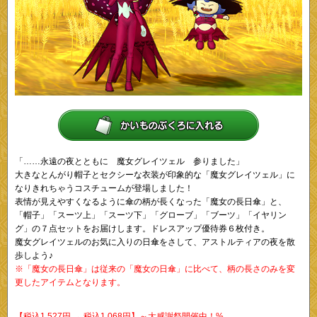
「……永遠の夜とともに 魔女グレイツェル 参りました」
大きなとんがり帽子とセクシーな衣装が印象的な「魔女グレイツェル」に
なりきれちゃうコスチュームが登場しました！
表情が見えやすくなるように傘の柄が長くなった「魔女の長日傘」と、
「帽子」「スーツ上」「スーツ下」「グローブ」「ブーツ」「イヤリン
グ」の７点セットをお届けします。ドレスアップ優待券６枚付き。
魔女グレイツェルのお気に入りの日傘をさして、アストルティアの夜を散
歩しよう♪
※「魔女の長日傘」は従来の「魔女の日傘」に比べて、柄の長さのみを変
更したアイテムとなります。
【税込1,527円 → 税込1,068円】～大感謝祭開催中！%