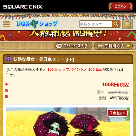
SQUARE ENIX
メニューを閉じる
DQXショップ
8月25日（火）10:49 まで
妖艶な魔女・長日傘セット [FP]
※この商品を購入すると
106 ショップポイント
と
106 Exp
が加算されま
セ
す。
ー
1068
円(税込)
ル
価
通常
1527円
(税込)
格
割引
459円
(税込)