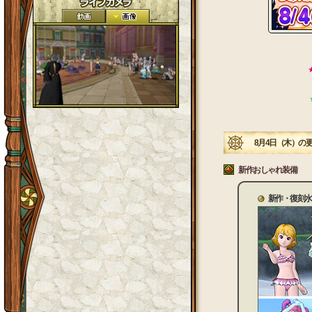
★
★
8月4日（木）の
新作おしゃれ装備
新作・復刻水