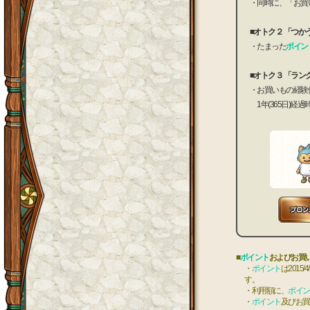
・同時に、「お買
■オトク２ 「つか
・たまった
ポイン
■オトク３ 「ラン
・お買いもの経験
1年(365日)
■
ポイント
およびお買
・
ポイント
は201
す。
・利用額に、
ポイン
・
ポイント
及びお買