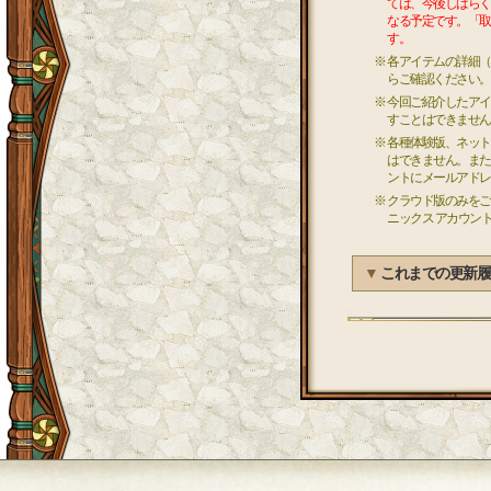
ては、今後しばらく
なる予定です。「取
す。
※ 各アイテムの詳細
らご確認ください。
※ 今回ご紹介したア
すことはできません
※ 各種体験版、ネッ
はできません。また
ントにメールアドレ
※ クラウド版のみを
ニックス アカウン
▼
これまでの更新履