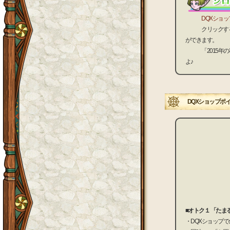
DQXショ
クリックすると
ができます。
「2015年の秋
よ♪
DQXショップポ
■オトク１ 「たま
・DQXショップで