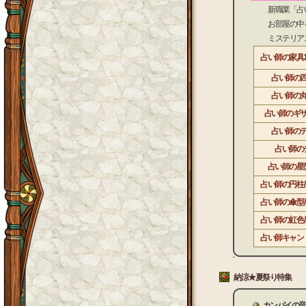
新職業「占い師
お部屋の中を優
ミステリアスで
占い師の家具
占い師の
占い師の
占い師のギ
占い師の
占い師の
占い師の星
占い師の円柱
占い師の傘型
占い師の虹色
占い師キャン
納涼★夏祭り特集
カンパイの音