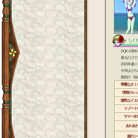
DQX４周年を
着るだけで元気
2015年夏イベ
今年はどの水着
復刻の「錨のシ
華麗なさく
情熱のレ
陽気なイエ
リゾート
サマー水着
あわあ
錨のシ