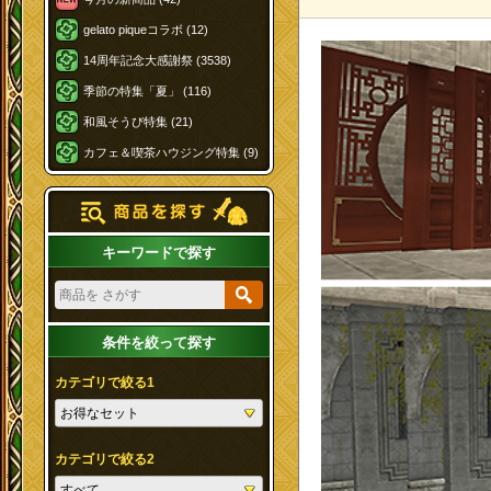
gelato piqueコラボ (12)
14周年記念大感謝祭 (3538)
季節の特集「夏」 (116)
和風そうび特集 (21)
カフェ＆喫茶ハウジング特集 (9)
キーワードで探す
条件を絞って探す
カテゴリで絞る1
カテゴリで絞る2