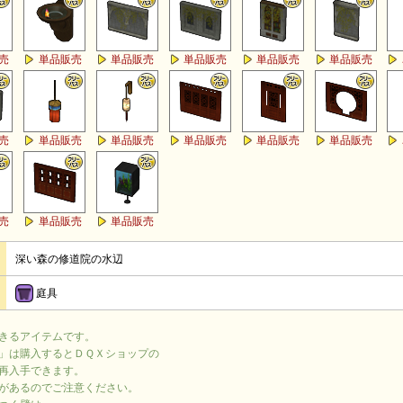
売
単品販売
単品販売
単品販売
単品販売
単品販売
売
単品販売
単品販売
単品販売
単品販売
単品販売
売
単品販売
単品販売
深い森の修道院の水辺
庭具
きるアイテムです。
」は購入するとＤＱＸショップの
再入手できます。
があるのでご注意ください。