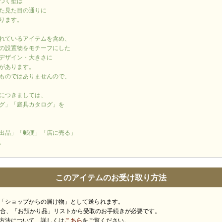
つく壁は
た見た目の通りに
ります。
れているアイテムを含め、
の設置物をモチーフにした
デザイン・大きさに
があります。
ものではありませんので、
につきましては、
グ」「庭具カタログ」を
出品」「郵便」「店に売る」
。
このアイテムのお受け取り方法
「ショップからの届け物」として送られます。
場合、「お預かり品」リストから受取のお手続きが必要です。
方法について、詳しくは
こちら
をご覧ください。