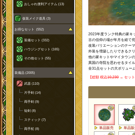
おしゃれ便利アイテム (13)
仮装メイク道具 (3)
お得なセット (552)
2023年度ランク特典の家
古の信仰の場が年月を経て
装備セット (332)
改装バリエーションのテー
ハウジングセット (165)
外装を増築したりできるクリ
他の家キットやマイタウン
その他セット (55)
異国の寺院を思わせるタイ
全31点セットの大ボリュー
装備品 (2005)
【総額 税込
10,230
→ セット
武器 (110)
片手剣 (14)
両手剣 (9)
短剣 (8)
スティック (7)
単品販売
単品販
両手杖 (8)