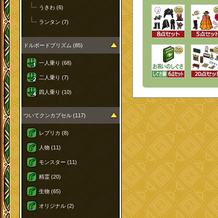
うきわ (6)
ランタン (7)
ドルボードプリズム (85)
一人乗り (68)
二人乗り (7)
四人乗り (10)
ついてクンカプセル (117)
レプリカ (8)
人物 (11)
モンスター (11)
精霊 (20)
生物 (65)
オリジナル (2)