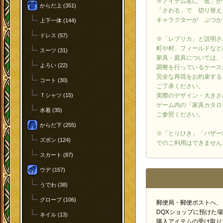
※アイテム名に「改」が
からだ上 (351)
「さわる」で 切り替え
キャラクターが ぶつか
上下一体 (144)
ドレス (57)
※「レプリカ」と説明さ
町や村、フィールドなど
スーツ (31)
家具・庭具については、
よろい (22)
調整を行っているケース
完全な再現をお約束する
コート (30)
ご了承ください。
Ｔシャツ (15)
実際のデザイン・大きさ
ゲーム内の「家具カタロ
水着 (35)
ご参照ください。
からだ下 (255)
※「とりひき」「バザー
ズボン (124)
でのご利用はできません
スカート (87)
ウデ (157)
うでわ (38)
グローブ (106)
郵便局・郵便ポストへ、
DQXショップに預けた
ネイル (13)
購入アイテムの受け取り