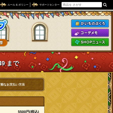
ルール & ポリシー
サポートセンター
ドラゴンクエストXショップ
か
コ
S
49 まで
可能なお支払い方法
5500円(税込)