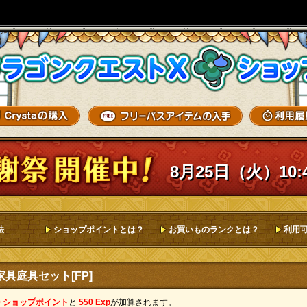
8月25日（火）10:
法
ショップポイントとは？
お買いものランクとは？
利用
具庭具セット[FP]
0 ショップポイント
と
550 Exp
が加算されます。