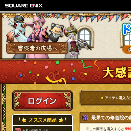
SQUARE ENIX
冒険者の広場へ
ログイン
アイテム購入方
最果ての修道院の家
※この商品を購入すると
55
今月の新商品 (42)