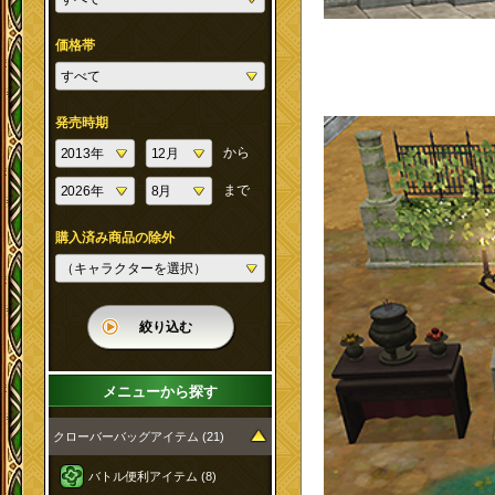
価格帯
発売時期
から
まで
購入済み商品の除外
絞り込む
メニューから探す
クローバーバッグアイテム (21)
バトル便利アイテム (8)