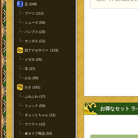
足 (249)
ブーツ (111)
シューズ (54)
パンプス (23)
サンダル (21)
顔アクセサリー (123)
メガネ (25)
耳 (37)
かお (55)
かさ (161)
ふわふわ (17)
リュック (54)
お得なセット ラ
ギュッとちゃん (12)
マフラー (12)
傘タイプ商品 (53)