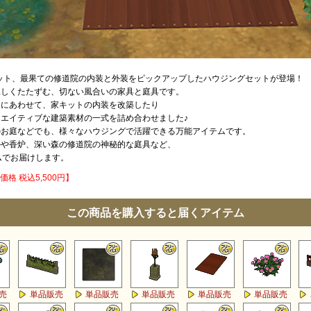
キット、最果ての修道院の内装と外装をピックアップしたハウジングセットが登場！
侘しくたたずむ、切ない風合いの家具と庭具です。
マにあわせて、家キットの内装を改築したり
エイティブな建築素材の一式を詰め合わせました♪
のお庭などでも、様々なハウジングで活躍できる万能アイテムです。
ルや香炉、深い森の修道院の神秘的な庭具など、
ムでお届けします。
価格 税込5,500円】
この商品を購入すると届くアイテム
売
単品販売
単品販売
単品販売
単品販売
単品販売