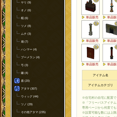
ヤリ (9)
オノ (6)
単品販売
単品販
棍 (6)
ツメ (8)
ムチ (3)
単品販売
単品販
扇 (7)
ハンマー (4)
ブーメラン (4)
単品販売
単品販
弓 (3)
鎌 (4)
アイテム名
盾 (20)
アイテムカテゴリ
アタマ (307)
ウィッグ (44)
※住宅村の自宅に配置で
※「フリーパスアイテム
ツノ (29)
専用ページから何度でも
その他アタマ (235)
※設置可能な数には上限