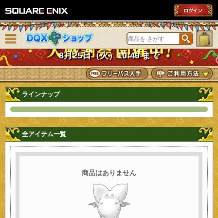
SQUARE ENIX
メニューを閉じる
DQXショップ
8月25日（火）10:49 まで
ラインナップ
全アイテム一覧
商品はありません