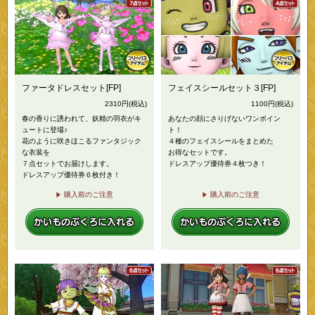
ファータドレスセット[FP]
フェイスシールセット３[FP]
2310
円
(税込)
1100
円
(税込)
春の香りに誘われて、妖精の羽衣がキ
あなたの顔にさりげないワンポイン
ュートに登場♪
ト！
花のように咲きほこるファンタジック
４種のフェイスシールをまとめた
な衣装を
お得なセットです。
７点セットでお届けします。
ドレスアップ優待券４枚つき！
ドレスアップ優待券６枚付き！
購入前のご注意
購入前のご注意