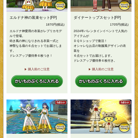
エルドナ神の装束セット[FP]
ダイナートップスセット[FP]
1870
円
(税込)
1705
円
(税込)
エルドナ神愛用の衣装がレプリカモデ
2024年バレンタインイベントで人気の
ルで登場。
アイテムが
幼き風の神になりきれる衣装一式と
ＤＱＸショップで復活！
神聖なる扇の６点セットでお届けしま
オシャレなお店の制服風デザインの衣
す。
装を
ドレスアップ優待券６枚つき！
６点セットでお届けします。
ドレスアップ優待券６枚付き。
購入前のご注意
購入前のご注意