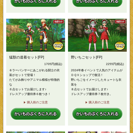
猛獣の道着セット[FP]
野いちごセット[FP]
1705
円
(税込)
2255
円
(税込)
キラーパンサーにあこがれる闘士の衣
2024年春イベントで人気のアイテムが
装がセットで登場！
ＤＱＸショップで復活！
たてがみ飾りやアニマル模様が特徴的
野いちごをイメージしたキュートな衣
な
装を
６点セットでお届けします♪
８点セットでお届けします♪
ドレスアップ優待券６枚つき！
ドレスアップ優待券７枚付き。
購入前のご注意
購入前のご注意