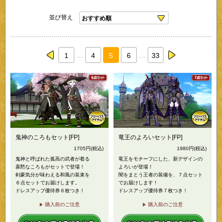
並び替え
…
…
1
4
5
6
33
prev
next
鬼神のころもセット[FP]
竜王のよろいセット[FP]
1705
円
(税込)
1980
円
(税込)
鬼神と呼ばれた孤高の武者が着る
竜王をモチーフにした、新デザインの
寡黙なころもがセットで登場！
よろいが登場！
剣豪気分が味わえる和風の装束を
闇をまとう王者の装備を、７点セット
６点セットでお届けします。
でお届けします！
ドレスアップ優待券６枚つき！
ドレスアップ優待券７枚つき！
購入前のご注意
購入前のご注意