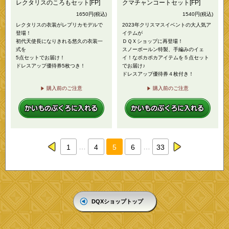
レクタリスのころもセット[FP]
クマチャンコートセット[FP]
1650
円
(税込)
1540
円
(税込)
レクタリスの衣装がレプリカモデルで
2023年クリスマスイベントの大人気ア
登場！
イテムが
初代天使長になりきれる悠久の衣装一
ＤＱＸショップに再登場！
式を
スノーボールン特製、手編みのイェ
5点セットでお届け！
イ！なポカポカアイテムを５点セット
ドレスアップ優待券5枚つき！
でお届け♪
ドレスアップ優待券４枚付き！
購入前のご注意
購入前のご注意
…
…
1
4
5
6
33
prev
next
DQXショップトップ