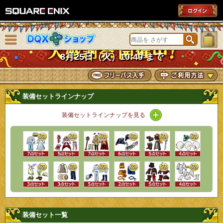
SQUARE ENIX
メニューを閉じる
DQXショップ
8月25日（火）10:49 まで
装備セットラインナップ
装備セットラインナップを見る
装備セット一覧